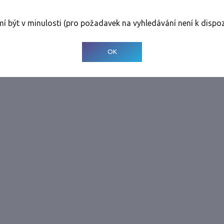
rolinky
Tolerance
:
0 dnů
mí být v minulosti (pro požadavek na vyhledávání není k dispoz
© 2001-
2026
Developed by CEE Travel Systems
OK