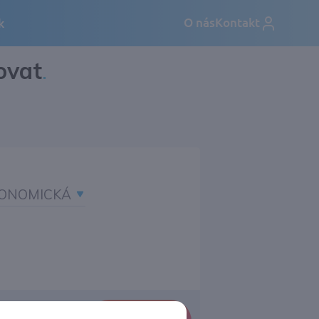
ovat
.
ONOMICKÁ