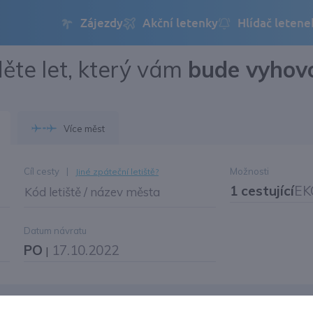
ěte let, který vám
bude vyhov
Přihlásit se
Změnit jazyk
Více měst
Změnit měnu
Cíl cesty
|
Možnosti
Jiné zpáteční letiště?
1 cestující
EK
Kód letiště / název města
Datum návratu
PO
17.10.2022
|