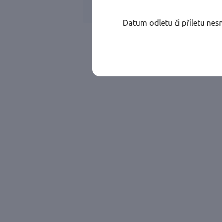
Všechny ae
Jen přímé lety
Datum odletu či příletu nes
Najděte let, který vám bude vyhovovat.