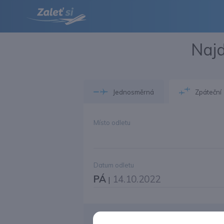
Najd
Jednosměrná
Zpáteční
Místo odletu
Datum odletu
PÁ
14.10.2022
|