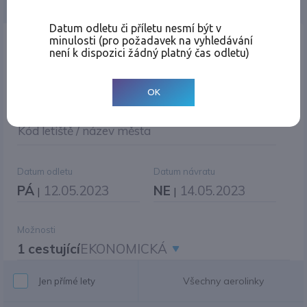
Jednosměrná
Zpáteční
Více měst
Změnit měnu
Datum odletu či příletu nesmí být v
minulosti (pro požadavek na vyhledávání
Místo odletu
není k dispozici žádný platný čas odletu)
OK
Cíl cesty
|
Jiné zpáteční letiště?
Kód letiště / název města
Datum odletu
Datum návratu
PÁ
12.05.2023
NE
14.05.2023
|
|
Možnosti
1 cestující
EKONOMICKÁ
Všechny aerolinky
Jen přímé lety