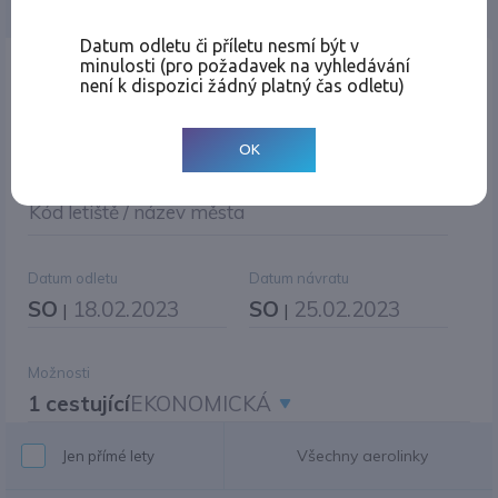
Jednosměrná
Zpáteční
Více měst
Změnit měnu
Datum odletu či příletu nesmí být v
minulosti (pro požadavek na vyhledávání
Místo odletu
není k dispozici žádný platný čas odletu)
OK
Cíl cesty
|
Jiné zpáteční letiště?
Kód letiště / název města
Datum odletu
Datum návratu
SO
18.02.2023
SO
25.02.2023
|
|
Možnosti
1 cestující
EKONOMICKÁ
Všechny aerolinky
Jen přímé lety