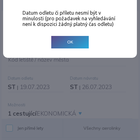
Jednosměrná
Zpáteční
Více měst
Změnit měnu
Datum odletu či příletu nesmí být v
minulosti (pro požadavek na vyhledávání
Místo odletu
není k dispozici žádný platný čas odletu)
OK
Cíl cesty
|
Jiné zpáteční letiště?
Kód letiště / název města
Datum odletu
Datum návratu
ST
19.07.2023
ST
26.07.2023
|
|
Možnosti
1 cestující
EKONOMICKÁ
Všechny aerolinky
Jen přímé lety