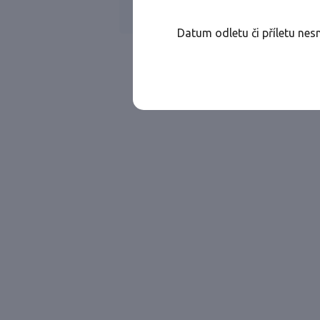
Všechny ae
Jen přímé lety
Datum odletu či příletu nes