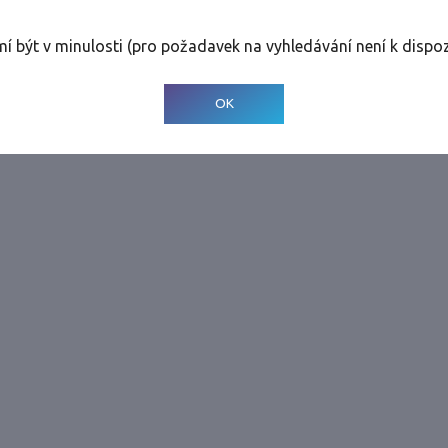
rolinky
Tolerance
:
0 dnů
mí být v minulosti (pro požadavek na vyhledávání není k dispoz
© 2001-
2026
Developed by CEE Travel Systems
OK