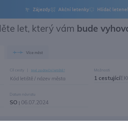
ěte let, který vám
bude vyhov
Přihlásit se
Změnit jazyk
Více měst
Změnit měnu
Cíl cesty
|
Možnosti
Jiné zpáteční letiště?
1 cestující
EK
Kód letiště / název města
Datum návratu
SO
06.07.2024
|