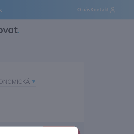
ovat
.
ONOMICKÁ