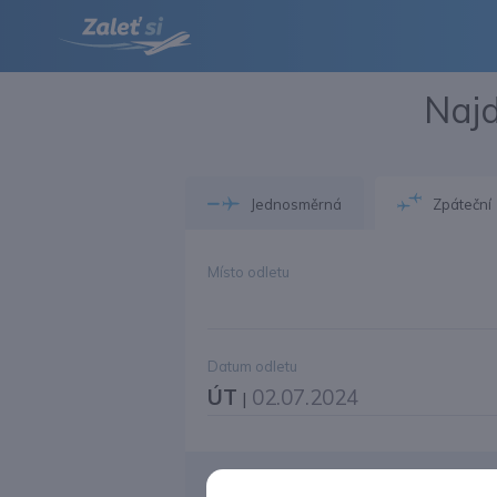
Najd
Jednosměrná
Zpáteční
Místo odletu
Datum odletu
ÚT
02.07.2024
|