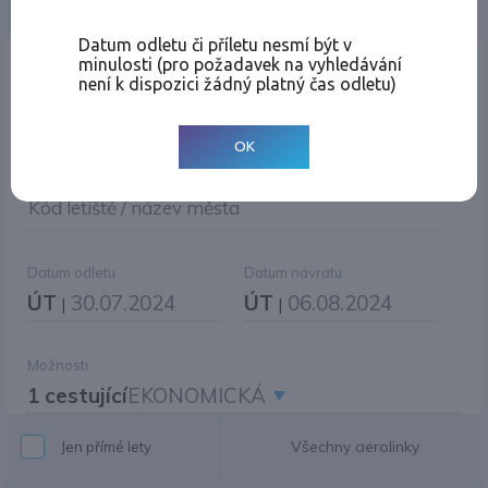
Jednosměrná
Zpáteční
Více měst
Změnit měnu
Datum odletu či příletu nesmí být v
minulosti (pro požadavek na vyhledávání
Místo odletu
není k dispozici žádný platný čas odletu)
OK
Cíl cesty
|
Jiné zpáteční letiště?
Kód letiště / název města
Datum odletu
Datum návratu
ÚT
30.07.2024
ÚT
06.08.2024
|
|
Možnosti
1 cestující
EKONOMICKÁ
Všechny aerolinky
Jen přímé lety