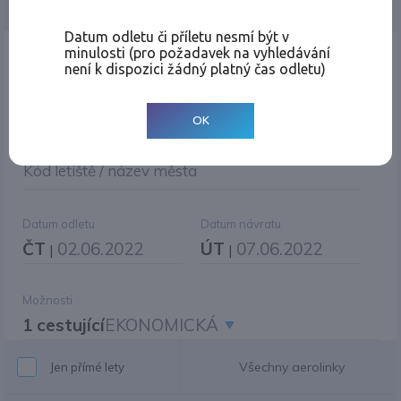
Jednosměrná
Zpáteční
Více měst
Změnit měnu
Datum odletu či příletu nesmí být v
minulosti (pro požadavek na vyhledávání
Místo odletu
není k dispozici žádný platný čas odletu)
OK
Cíl cesty
|
Jiné zpáteční letiště?
Kód letiště / název města
Datum odletu
Datum návratu
ČT
02.06.2022
ÚT
07.06.2022
|
|
Možnosti
1 cestující
EKONOMICKÁ
Všechny aerolinky
Jen přímé lety