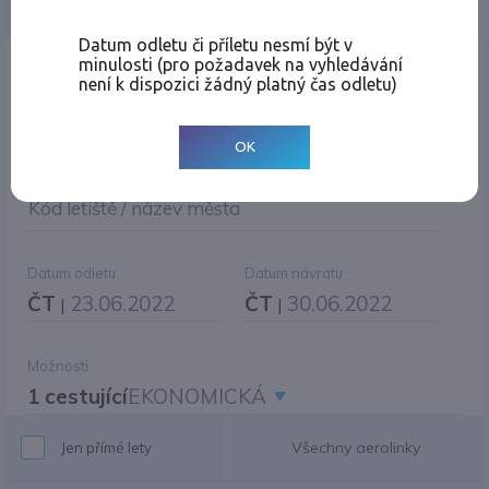
Jednosměrná
Zpáteční
Více měst
Změnit měnu
Datum odletu či příletu nesmí být v
minulosti (pro požadavek na vyhledávání
Místo odletu
není k dispozici žádný platný čas odletu)
OK
Cíl cesty
|
Jiné zpáteční letiště?
Kód letiště / název města
Datum odletu
Datum návratu
ČT
23.06.2022
ČT
30.06.2022
|
|
Možnosti
1 cestující
EKONOMICKÁ
Všechny aerolinky
Jen přímé lety