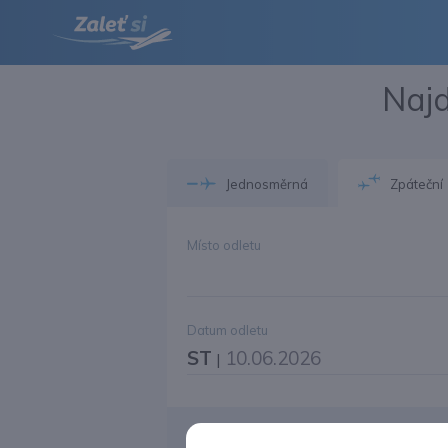
Najd
Jednosměrná
Zpáteční
Místo odletu
Datum odletu
ST
10.06.2026
|