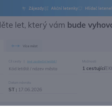
ěte let, který vám
bude vyhov
Přihlásit se
Změnit jazyk
Více měst
Změnit měnu
Cíl cesty
|
Možnosti
Jiné zpáteční letiště?
1 cestující
EK
Kód letiště / název města
Datum návratu
ST
17.06.2026
|