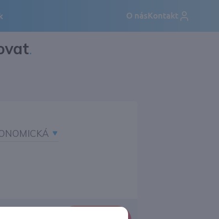
ovat
.
ONOMICKÁ