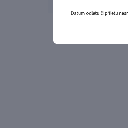
Všechny ae
Jen přímé lety
Datum odletu či příletu nes