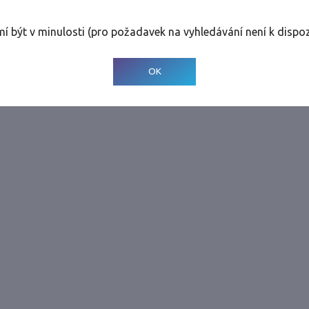
rolinky
Tolerance
:
3 dny
mí být v minulosti (pro požadavek na vyhledávání není k dispoz
© 2001-
2026
Developed by CEE Travel Systems
OK