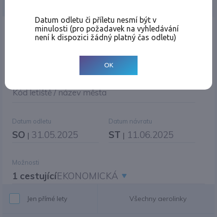
Jednosměrná
Zpáteční
Více měst
Změnit měnu
Datum odletu či příletu nesmí být v
minulosti (pro požadavek na vyhledávání
Místo odletu
není k dispozici žádný platný čas odletu)
OK
Cíl cesty
|
Jiné zpáteční letiště?
Kód letiště / název města
Datum odletu
Datum návratu
SO
31.05.2025
ST
11.06.2025
|
|
Možnosti
1 cestující
EKONOMICKÁ
Všechny aerolinky
Jen přímé lety