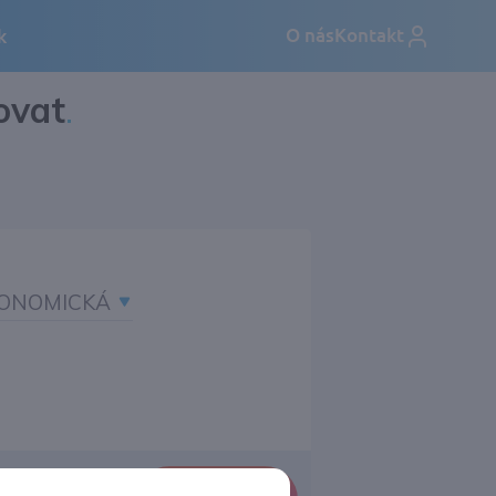
ovat
.
ONOMICKÁ