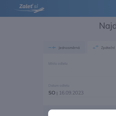
Najd
Jednosměrná
Zpáteční
Místo odletu
Datum odletu
SO
16.09.2023
|