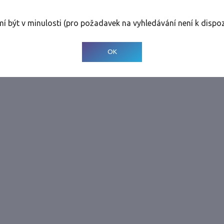
rolinky
Tolerance
:
0 dnů
mí být v minulosti (pro požadavek na vyhledávání není k dispoz
© 2001-
2026
Developed by CEE Travel Systems
OK