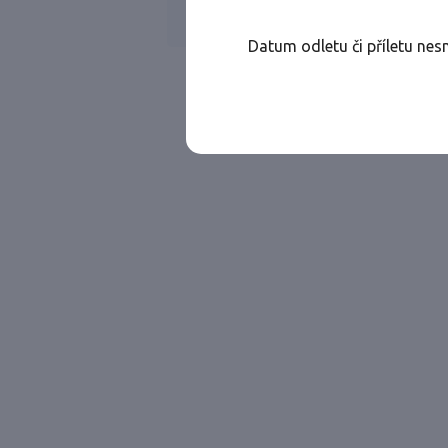
Všechny ae
Jen přímé lety
Datum odletu či příletu nes
Najděte let, který vám bude vyhovovat.