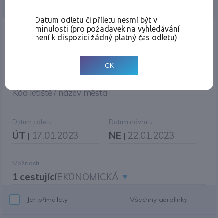
Jednosměrná
Zpáteční
Více měst
Změnit měnu
Datum odletu či příletu nesmí být v
minulosti (pro požadavek na vyhledávání
Místo odletu
není k dispozici žádný platný čas odletu)
OK
Cíl cesty
|
Jiné zpáteční letiště?
Kód letiště / název města
Datum odletu
Datum návratu
ÚT
17.01.2023
NE
22.01.2023
|
|
Možnosti
1 cestující
EKONOMICKÁ
Všechny aerolinky
Jen přímé lety