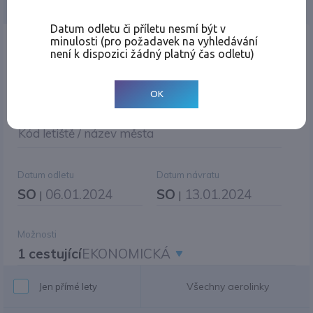
Jednosměrná
Zpáteční
Více měst
Změnit měnu
Datum odletu či příletu nesmí být v
minulosti (pro požadavek na vyhledávání
Místo odletu
není k dispozici žádný platný čas odletu)
OK
Cíl cesty
|
Jiné zpáteční letiště?
Kód letiště / název města
Datum odletu
Datum návratu
SO
06.01.2024
SO
13.01.2024
|
|
Možnosti
1 cestující
EKONOMICKÁ
Všechny aerolinky
Jen přímé lety