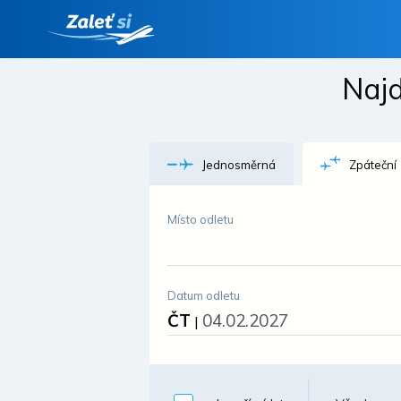
Najd
Jednosměrná
Zpáteční
Místo odletu
Datum odletu
ČT
04.02.2027
|