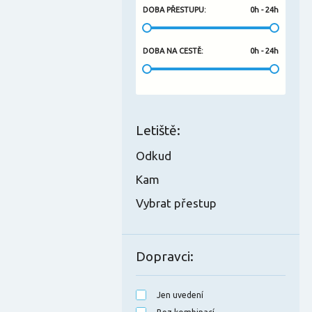
DOBA PŘESTUPU
:
0h - 24h
DOBA NA CESTĚ
:
0h - 24h
Letiště
:
Odkud
Kam
Vybrat přestup
Dopravci
:
Jen uvedení