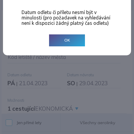
Jednosměrná
Zpáteční
Více měst
Změnit měnu
Datum odletu či příletu nesmí být v
minulosti (pro požadavek na vyhledávání
Místo odletu
není k dispozici žádný platný čas odletu)
OK
Cíl cesty
|
Jiné zpáteční letiště?
Kód letiště / název města
Datum odletu
Datum návratu
PÁ
21.04.2023
SO
29.04.2023
|
|
Možnosti
1 cestující
EKONOMICKÁ
Všechny aerolinky
Jen přímé lety