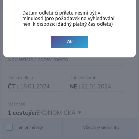
Jednosměrná
Zpáteční
Více měst
Změnit měnu
Datum odletu či příletu nesmí být v
minulosti (pro požadavek na vyhledávání
Místo odletu
není k dispozici žádný platný čas odletu)
OK
Cíl cesty
|
Jiné zpáteční letiště?
Kód letiště / název města
Datum odletu
Datum návratu
ČT
18.01.2024
NE
21.01.2024
|
|
Možnosti
1 cestující
EKONOMICKÁ
Všechny aerolinky
Jen přímé lety