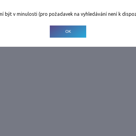
rolinky
Tolerance
:
0 dnů
mí být v minulosti (pro požadavek na vyhledávání není k dispoz
© 2001-
2026
Developed by CEE Travel Systems
OK