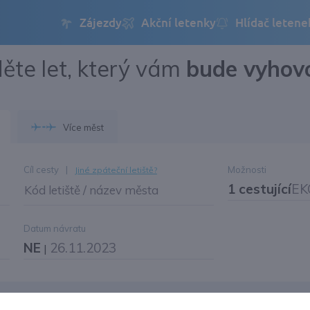
ěte let, který vám
bude vyhov
Přihlásit se
Změnit jazyk
Více měst
Změnit měnu
Cíl cesty
|
Možnosti
Jiné zpáteční letiště?
1 cestující
EK
Kód letiště / název města
Datum návratu
NE
26.11.2023
|