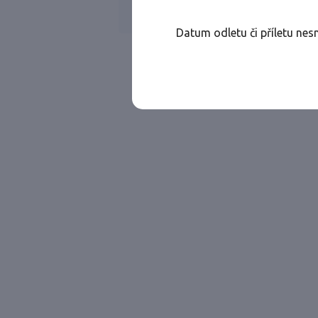
Všechny ae
Jen přímé lety
Datum odletu či příletu nes
Najděte let, který vám bude vyhovovat.