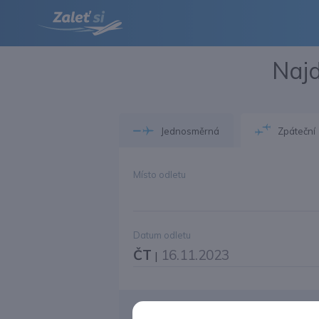
Najd
Jednosměrná
Zpáteční
Místo odletu
Datum odletu
ČT
16.11.2023
|