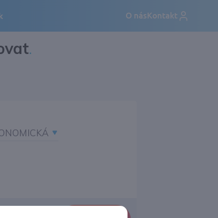
ovat
.
ONOMICKÁ