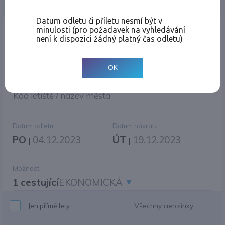
Jednosměrná
Zpáteční
Více měst
Změnit měnu
Datum odletu či příletu nesmí být v
minulosti (pro požadavek na vyhledávání
Místo odletu
není k dispozici žádný platný čas odletu)
OK
Cíl cesty
|
Jiné zpáteční letiště?
Kód letiště / název města
Datum odletu
Datum návratu
PO
04.12.2023
ÚT
19.12.2023
|
|
Možnosti
1 cestující
EKONOMICKÁ
Všechny aerolinky
Jen přímé lety