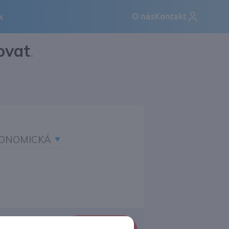
ovat
.
ONOMICKÁ