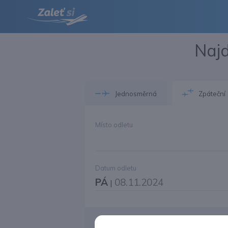
Najd
Jednosměrná
Zpáteční
Místo odletu
Datum odletu
PÁ
08.11.2024
|