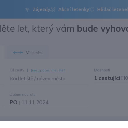
ěte let, který vám
bude vyhov
Přihlásit se
Změnit jazyk
Více měst
Změnit měnu
Cíl cesty
|
Možnosti
Jiné zpáteční letiště?
1 cestující
EK
Kód letiště / název města
Datum návratu
PO
11.11.2024
|