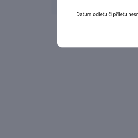
Všechny ae
Jen přímé lety
Datum odletu či příletu nes