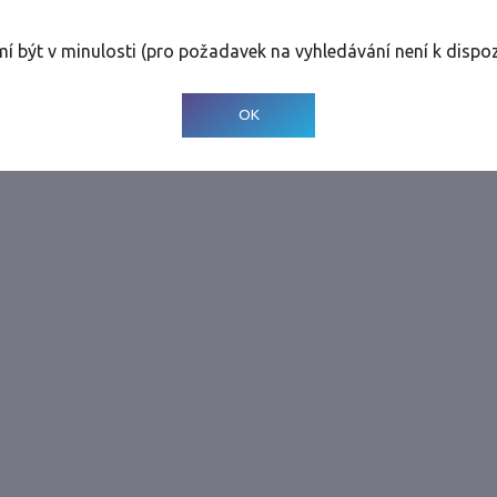
rolinky
Tolerance
:
0 dnů
mí být v minulosti (pro požadavek na vyhledávání není k dispoz
© 2001-
2026
Developed by CEE Travel Systems
OK