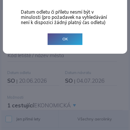
Jednosměrná
Zpáteční
Více měst
Změnit měnu
Datum odletu či příletu nesmí být v
minulosti (pro požadavek na vyhledávání
Místo odletu
není k dispozici žádný platný čas odletu)
OK
Cíl cesty
|
Jiné zpáteční letiště?
Kód letiště / název města
Datum odletu
Datum návratu
SO
20.06.2026
SO
04.07.2026
|
|
Možnosti
1 cestující
EKONOMICKÁ
Všechny aerolinky
Jen přímé lety