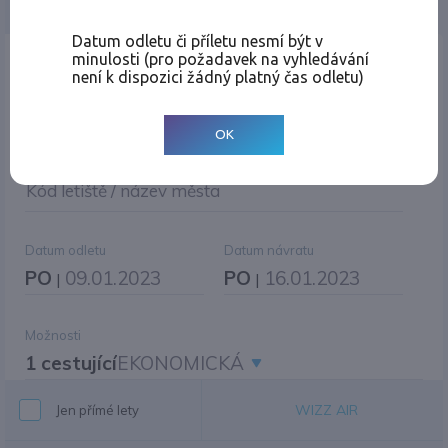
Jednosměrná
Zpáteční
Více měst
Změnit měnu
Datum odletu či příletu nesmí být v
minulosti (pro požadavek na vyhledávání
Místo odletu
není k dispozici žádný platný čas odletu)
OK
Cíl cesty
|
Jiné zpáteční letiště?
Kód letiště / název města
Datum odletu
Datum návratu
PO
09.01.2023
PO
16.01.2023
|
|
Možnosti
1 cestující
EKONOMICKÁ
WIZZ AIR
Jen přímé lety