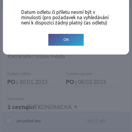
Jednosměrná
Zpáteční
Více měst
Změnit měnu
Datum odletu či příletu nesmí být v
minulosti (pro požadavek na vyhledávání
Místo odletu
není k dispozici žádný platný čas odletu)
OK
Cíl cesty
|
Jiné zpáteční letiště?
Kód letiště / název města
Datum odletu
Datum návratu
PO
30.01.2023
PO
06.02.2023
|
|
Možnosti
1 cestující
EKONOMICKÁ
WIZZ AIR
Jen přímé lety