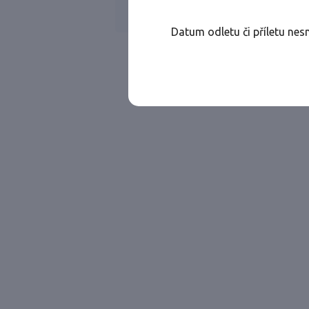
WIZZ AIR
Jen přímé lety
Datum odletu či příletu nes
Najděte let, který vám bude vyhovovat.