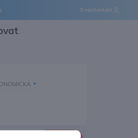
ovat
.
ONOMICKÁ