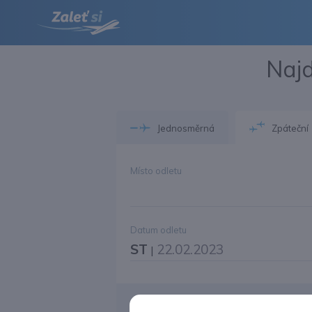
Najd
Jednosměrná
Zpáteční
Místo odletu
Datum odletu
ST
22.02.2023
|