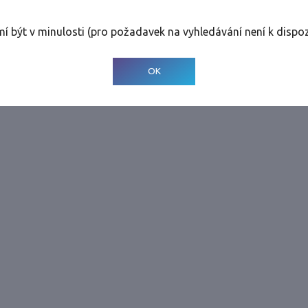
Tolerance
:
0 dnů
mí být v minulosti (pro požadavek na vyhledávání není k dispoz
© 2001-
2026
Developed by CEE Travel Systems
OK