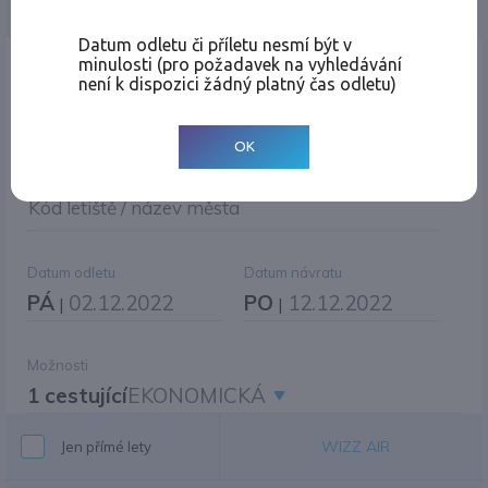
Jednosměrná
Zpáteční
Více měst
Změnit měnu
Datum odletu či příletu nesmí být v
minulosti (pro požadavek na vyhledávání
Místo odletu
není k dispozici žádný platný čas odletu)
OK
Cíl cesty
|
Jiné zpáteční letiště?
Kód letiště / název města
Datum odletu
Datum návratu
PÁ
02.12.2022
PO
12.12.2022
|
|
Možnosti
1 cestující
EKONOMICKÁ
WIZZ AIR
Jen přímé lety