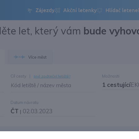
ěte let, který vám
bude vyhov
Přihlásit se
Změnit jazyk
Více měst
Změnit měnu
Cíl cesty
|
Možnosti
Jiné zpáteční letiště?
1 cestující
EK
Kód letiště / název města
Datum návratu
ČT
02.03.2023
|