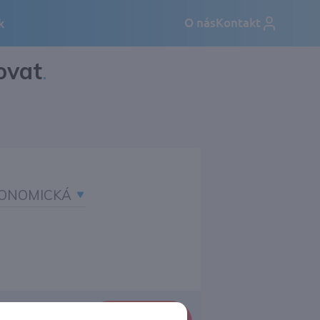
ovat
.
ONOMICKÁ