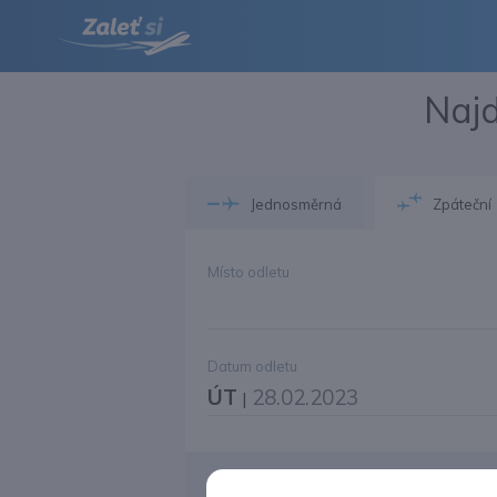
Najd
Jednosměrná
Zpáteční
Místo odletu
Datum odletu
ÚT
28.02.2023
|