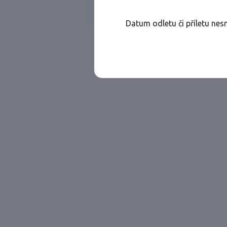
WIZZ AIR
Jen přímé lety
Datum odletu či příletu nes
Najděte let, který vám bude vyhovovat.