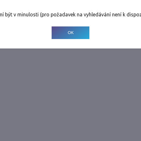
Tolerance
:
0 dnů
mí být v minulosti (pro požadavek na vyhledávání není k dispoz
© 2001-
2026
Developed by CEE Travel Systems
OK