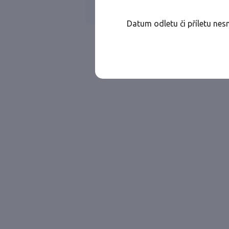
Všechny ae
Jen přímé lety
Datum odletu či příletu nes
Najděte let, který vám bude vyhovovat.