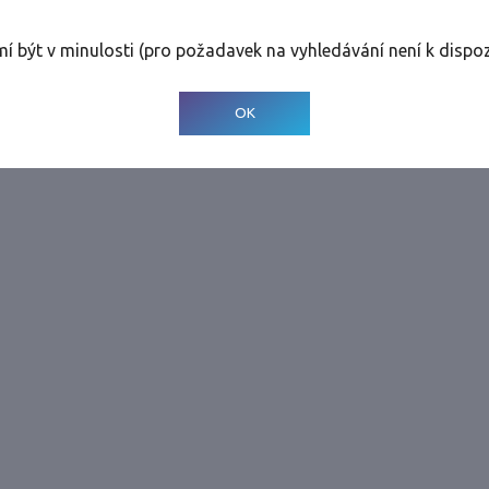
rolinky
Tolerance
:
0 dnů
mí být v minulosti (pro požadavek na vyhledávání není k dispoz
© 2001-
2026
Developed by CEE Travel Systems
OK