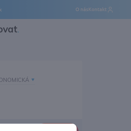
ovat
.
ONOMICKÁ