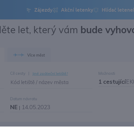
ěte let, který vám
bude vyhov
Přihlásit se
Změnit jazyk
Více měst
Změnit měnu
Cíl cesty
|
Možnosti
Jiné zpáteční letiště?
1 cestující
EK
Kód letiště / název města
Datum návratu
NE
14.05.2023
|