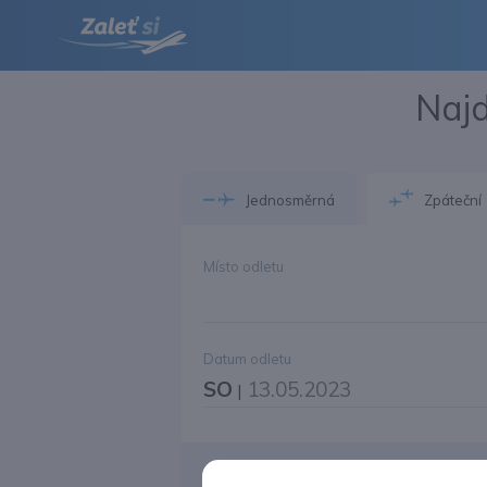
Najd
Jednosměrná
Zpáteční
Místo odletu
Datum odletu
SO
13.05.2023
|