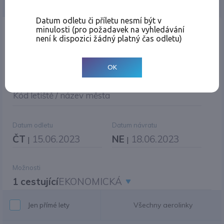
Jednosměrná
Zpáteční
Více měst
Změnit měnu
Datum odletu či příletu nesmí být v
minulosti (pro požadavek na vyhledávání
Místo odletu
není k dispozici žádný platný čas odletu)
OK
Cíl cesty
|
Jiné zpáteční letiště?
Kód letiště / název města
Datum odletu
Datum návratu
ČT
15.06.2023
NE
18.06.2023
|
|
Možnosti
1 cestující
EKONOMICKÁ
Všechny aerolinky
Jen přímé lety