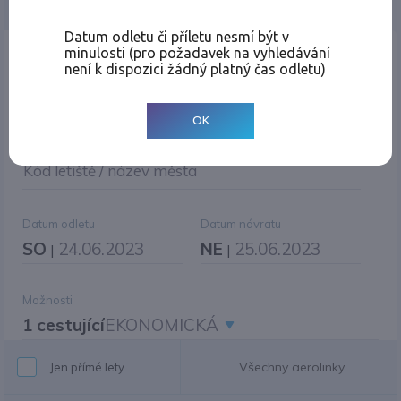
Jednosměrná
Zpáteční
Více měst
Změnit měnu
Datum odletu či příletu nesmí být v
minulosti (pro požadavek na vyhledávání
Místo odletu
není k dispozici žádný platný čas odletu)
OK
Cíl cesty
|
Jiné zpáteční letiště?
Kód letiště / název města
Datum odletu
Datum návratu
SO
24.06.2023
NE
25.06.2023
|
|
Možnosti
1 cestující
EKONOMICKÁ
Všechny aerolinky
Jen přímé lety