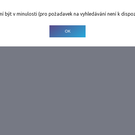
rolinky
Tolerance
:
0 dnů
mí být v minulosti (pro požadavek na vyhledávání není k dispoz
© 2001-
2026
Developed by CEE Travel Systems
OK