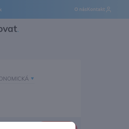
ovat
.
ONOMICKÁ