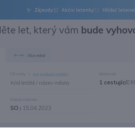
ěte let, který vám
bude vyhov
Přihlásit se
Změnit jazyk
Více měst
Změnit měnu
Cíl cesty
|
Možnosti
Jiné zpáteční letiště?
1 cestující
EK
Kód letiště / název města
Datum návratu
SO
15.04.2023
|