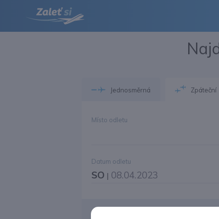
Najd
Jednosměrná
Zpáteční
Místo odletu
Datum odletu
SO
08.04.2023
|