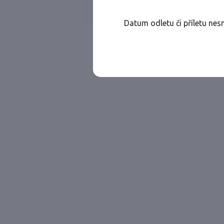
Všechny ae
Jen přímé lety
Datum odletu či příletu nes
Najděte let, který vám bude vyhovovat.