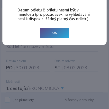
Jednosměrná
Zpáteční
Více měst
Změnit měnu
Datum odletu či příletu nesmí být v
minulosti (pro požadavek na vyhledávání
Místo odletu
není k dispozici žádný platný čas odletu)
OK
Cíl cesty
|
Jiné zpáteční letiště?
Kód letiště / název města
Datum odletu
Datum návratu
PO
30.01.2023
ST
08.02.2023
|
|
Možnosti
1 cestující
EKONOMICKÁ
Všechny aerolinky
Jen přímé lety