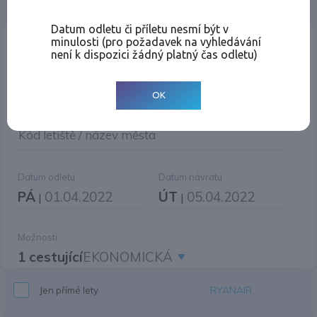
Jednosměrná
Zpáteční
Více měst
Změnit měnu
Datum odletu či příletu nesmí být v
minulosti (pro požadavek na vyhledávání
Místo odletu
není k dispozici žádný platný čas odletu)
OK
Cíl cesty
|
Jiné zpáteční letiště?
Kód letiště / název města
Datum odletu
Datum návratu
PÁ
01.04.2022
ÚT
05.04.2022
|
|
Možnosti
1 cestující
EKONOMICKÁ
RYANAIR
Jen přímé lety