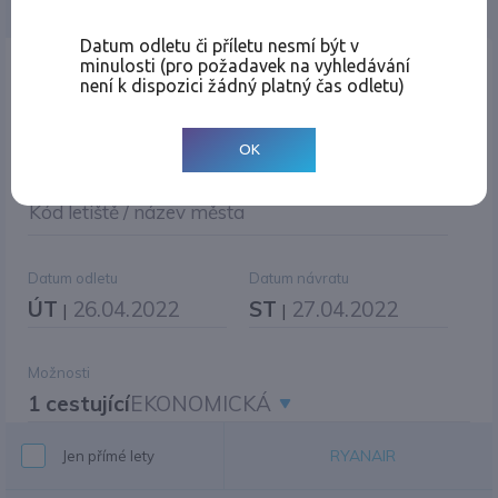
Jednosměrná
Zpáteční
Více měst
Změnit měnu
Datum odletu či příletu nesmí být v
minulosti (pro požadavek na vyhledávání
Místo odletu
není k dispozici žádný platný čas odletu)
OK
Cíl cesty
|
Jiné zpáteční letiště?
Kód letiště / název města
Datum odletu
Datum návratu
ÚT
26.04.2022
ST
27.04.2022
|
|
Možnosti
1 cestující
EKONOMICKÁ
RYANAIR
Jen přímé lety