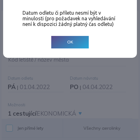
Jednosměrná
Zpáteční
Více měst
Změnit měnu
Datum odletu či příletu nesmí být v
minulosti (pro požadavek na vyhledávání
Místo odletu
není k dispozici žádný platný čas odletu)
OK
Cíl cesty
|
Jiné zpáteční letiště?
Kód letiště / název města
Datum odletu
Datum návratu
PÁ
01.04.2022
PO
04.04.2022
|
|
Možnosti
1 cestující
EKONOMICKÁ
Všechny aerolinky
Jen přímé lety