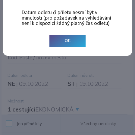
Jednosměrná
Zpáteční
Více měst
Změnit měnu
Datum odletu či příletu nesmí být v
minulosti (pro požadavek na vyhledávání
Místo odletu
není k dispozici žádný platný čas odletu)
OK
Cíl cesty
|
Jiné zpáteční letiště?
Kód letiště / název města
Datum odletu
Datum návratu
NE
09.10.2022
ST
19.10.2022
|
|
Možnosti
1 cestující
EKONOMICKÁ
Všechny aerolinky
Jen přímé lety