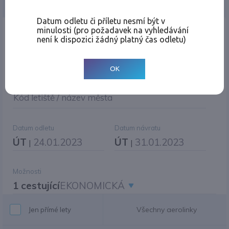
Jednosměrná
Zpáteční
Více měst
Změnit měnu
Datum odletu či příletu nesmí být v
minulosti (pro požadavek na vyhledávání
Místo odletu
není k dispozici žádný platný čas odletu)
OK
Cíl cesty
|
Jiné zpáteční letiště?
Kód letiště / název města
Datum odletu
Datum návratu
ÚT
24.01.2023
ÚT
31.01.2023
|
|
Možnosti
1 cestující
EKONOMICKÁ
Všechny aerolinky
Jen přímé lety