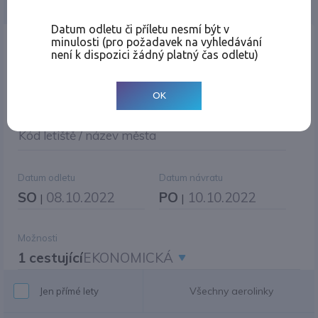
Jednosměrná
Zpáteční
Více měst
Změnit měnu
Datum odletu či příletu nesmí být v
minulosti (pro požadavek na vyhledávání
Místo odletu
není k dispozici žádný platný čas odletu)
OK
Cíl cesty
|
Jiné zpáteční letiště?
Kód letiště / název města
Datum odletu
Datum návratu
SO
08.10.2022
PO
10.10.2022
|
|
Možnosti
1 cestující
EKONOMICKÁ
Všechny aerolinky
Jen přímé lety