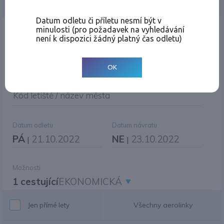
Jednosměrná
Zpáteční
Více měst
Změnit měnu
Datum odletu či příletu nesmí být v
minulosti (pro požadavek na vyhledávání
Místo odletu
není k dispozici žádný platný čas odletu)
OK
Cíl cesty
|
Jiné zpáteční letiště?
Kód letiště / název města
Datum odletu
Datum návratu
PÁ
21.10.2022
NE
23.10.2022
|
|
Možnosti
1 cestující
EKONOMICKÁ
Všechny aerolinky
Jen přímé lety