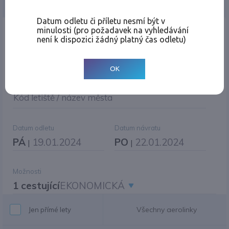
Jednosměrná
Zpáteční
Více měst
Změnit měnu
Datum odletu či příletu nesmí být v
minulosti (pro požadavek na vyhledávání
Místo odletu
není k dispozici žádný platný čas odletu)
OK
Cíl cesty
|
Jiné zpáteční letiště?
Kód letiště / název města
Datum odletu
Datum návratu
PÁ
19.01.2024
PO
22.01.2024
|
|
Možnosti
1 cestující
EKONOMICKÁ
Všechny aerolinky
Jen přímé lety