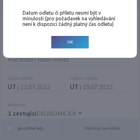
Jednosměrná
Zpáteční
Více měst
Změnit měnu
Datum odletu či příletu nesmí být v
minulosti (pro požadavek na vyhledávání
Místo odletu
není k dispozici žádný platný čas odletu)
OK
Cíl cesty
|
Jiné zpáteční letiště?
Kód letiště / název města
Datum odletu
Datum návratu
ÚT
12.07.2022
ÚT
19.07.2022
|
|
Možnosti
1 cestující
EKONOMICKÁ
Všechny aerolinky
Jen přímé lety