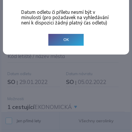
Jednosměrná
Zpáteční
Více měst
Změnit měnu
Datum odletu či příletu nesmí být v
minulosti (pro požadavek na vyhledávání
Místo odletu
není k dispozici žádný platný čas odletu)
OK
Cíl cesty
|
Jiné zpáteční letiště?
Kód letiště / název města
Datum odletu
Datum návratu
SO
29.01.2022
SO
05.02.2022
|
|
Možnosti
1 cestující
EKONOMICKÁ
Všechny aerolinky
Jen přímé lety