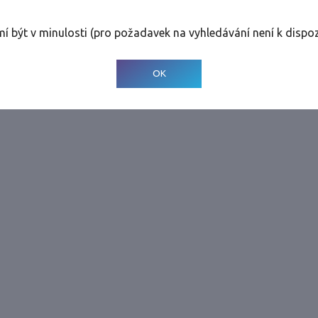
rolinky
Tolerance
:
0 dnů
mí být v minulosti (pro požadavek na vyhledávání není k dispoz
© 2001-
2026
Developed by CEE Travel Systems
OK