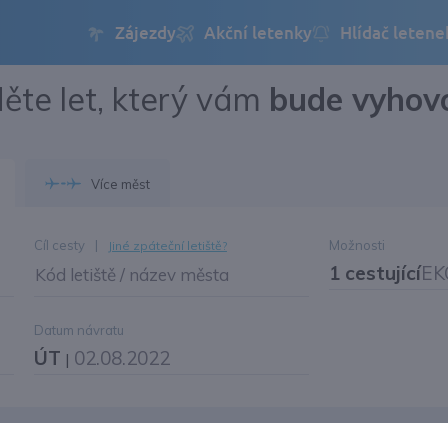
ěte let, který vám
bude vyhov
Přihlásit se
Změnit jazyk
Více měst
Změnit měnu
Cíl cesty
|
Možnosti
Jiné zpáteční letiště?
1 cestující
EK
Kód letiště / název města
Datum návratu
ÚT
02.08.2022
|