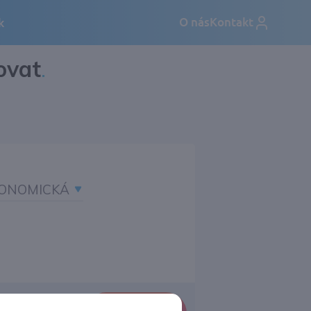
ovat
.
ONOMICKÁ