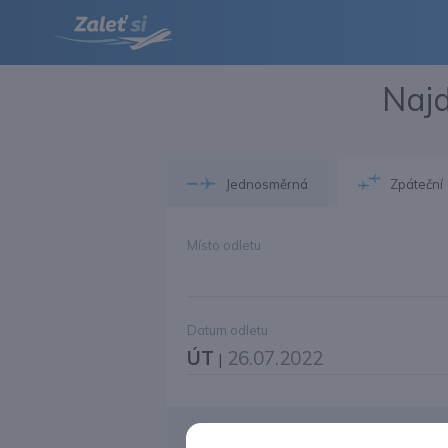
Najd
Jednosměrná
Zpáteční
Místo odletu
Datum odletu
ÚT
26.07.2022
|