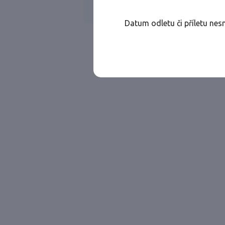
Všechny ae
Jen přímé lety
Datum odletu či příletu nes
Najděte let, který vám bude vyhovovat.