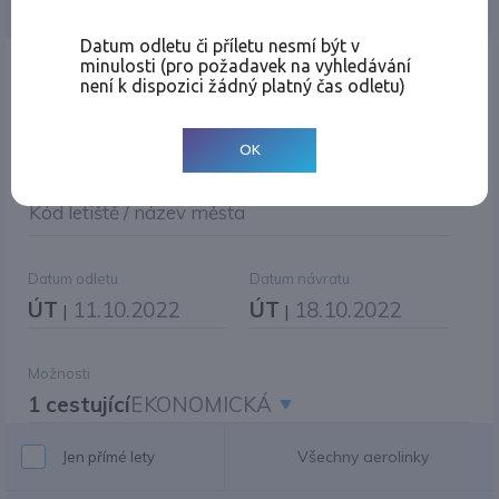
Jednosměrná
Zpáteční
Více měst
Změnit měnu
Datum odletu či příletu nesmí být v
minulosti (pro požadavek na vyhledávání
Místo odletu
není k dispozici žádný platný čas odletu)
OK
Cíl cesty
|
Jiné zpáteční letiště?
Kód letiště / název města
Datum odletu
Datum návratu
ÚT
11.10.2022
ÚT
18.10.2022
|
|
Možnosti
1 cestující
EKONOMICKÁ
Všechny aerolinky
Jen přímé lety