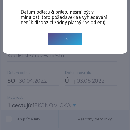
Jednosměrná
Zpáteční
Více měst
Změnit měnu
Datum odletu či příletu nesmí být v
minulosti (pro požadavek na vyhledávání
Místo odletu
není k dispozici žádný platný čas odletu)
OK
Cíl cesty
|
Jiné zpáteční letiště?
Kód letiště / název města
Datum odletu
Datum návratu
SO
30.04.2022
ÚT
03.05.2022
|
|
Možnosti
1 cestující
EKONOMICKÁ
Všechny aerolinky
Jen přímé lety