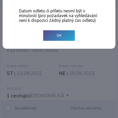
Jednosměrná
Zpáteční
Více měst
Změnit měnu
Datum odletu či příletu nesmí být v
minulosti (pro požadavek na vyhledávání
Místo odletu
není k dispozici žádný platný čas odletu)
OK
Cíl cesty
|
Jiné zpáteční letiště?
Kód letiště / název města
Datum odletu
Datum návratu
ST
21.09.2022
NE
25.09.2022
|
|
Možnosti
1 cestující
EKONOMICKÁ
Všechny aerolinky
Jen přímé lety