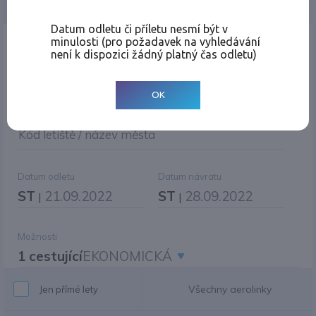
Jednosměrná
Zpáteční
Více měst
Změnit měnu
Datum odletu či příletu nesmí být v
minulosti (pro požadavek na vyhledávání
Místo odletu
není k dispozici žádný platný čas odletu)
OK
Cíl cesty
|
Jiné zpáteční letiště?
Kód letiště / název města
Datum odletu
Datum návratu
ST
21.09.2022
ST
28.09.2022
|
|
Možnosti
1 cestující
EKONOMICKÁ
Všechny aerolinky
Jen přímé lety