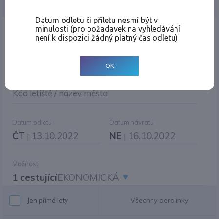
Jednosměrná
Zpáteční
Více měst
Změnit měnu
Datum odletu či příletu nesmí být v
minulosti (pro požadavek na vyhledávání
Místo odletu
není k dispozici žádný platný čas odletu)
OK
Cíl cesty
|
Jiné zpáteční letiště?
Kód letiště / název města
Datum odletu
Datum návratu
ČT
13.10.2022
NE
16.10.2022
|
|
Možnosti
1 cestující
EKONOMICKÁ
Všechny aerolinky
Jen přímé lety