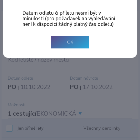
Jednosměrná
Zpáteční
Více měst
Změnit měnu
Datum odletu či příletu nesmí být v
minulosti (pro požadavek na vyhledávání
Místo odletu
není k dispozici žádný platný čas odletu)
OK
Cíl cesty
|
Jiné zpáteční letiště?
Kód letiště / název města
Datum odletu
Datum návratu
PO
10.10.2022
PO
17.10.2022
|
|
Možnosti
1 cestující
EKONOMICKÁ
Všechny aerolinky
Jen přímé lety