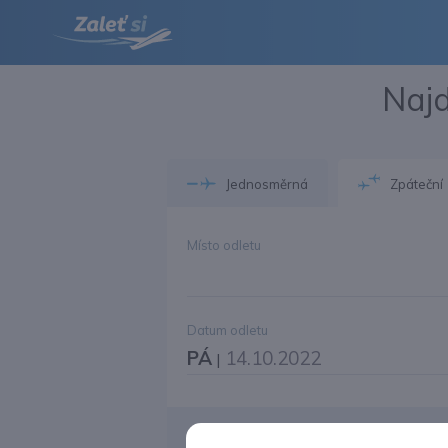
Najd
Jednosměrná
Zpáteční
Místo odletu
Datum odletu
PÁ
14.10.2022
|