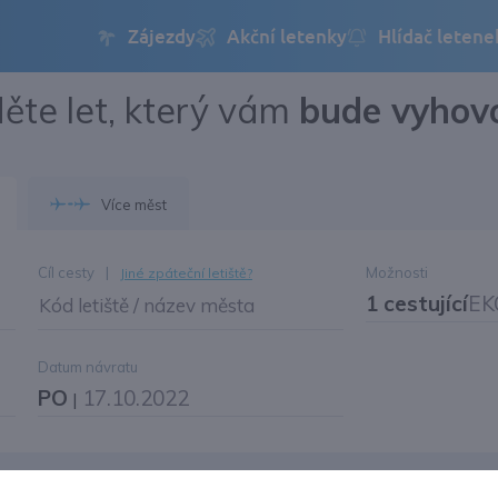
ěte let, který vám
bude vyhov
Přihlásit se
Změnit jazyk
Více měst
Změnit měnu
Cíl cesty
|
Možnosti
Jiné zpáteční letiště?
1 cestující
EK
Kód letiště / název města
Datum návratu
PO
17.10.2022
|