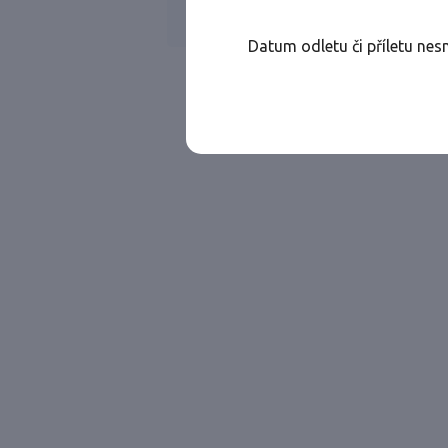
Všechny ae
Jen přímé lety
Datum odletu či příletu nes
Najděte let, který vám bude vyhovovat.