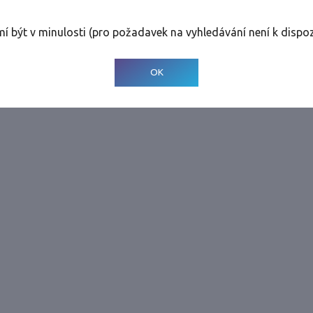
rolinky
Tolerance
:
0 dnů
mí být v minulosti (pro požadavek na vyhledávání není k dispoz
© 2001-
2026
Developed by CEE Travel Systems
OK