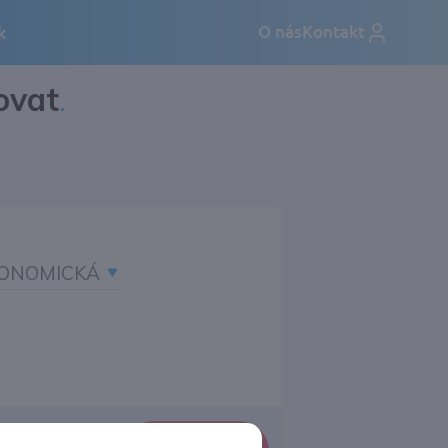
ovat
.
ONOMICKÁ