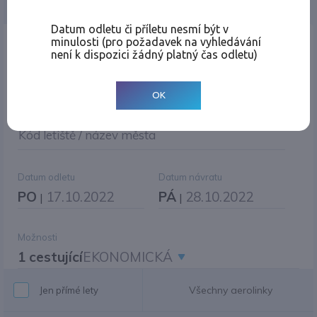
Jednosměrná
Zpáteční
Více měst
Změnit měnu
Datum odletu či příletu nesmí být v
minulosti (pro požadavek na vyhledávání
Místo odletu
není k dispozici žádný platný čas odletu)
OK
Cíl cesty
|
Jiné zpáteční letiště?
Kód letiště / název města
Datum odletu
Datum návratu
PO
17.10.2022
PÁ
28.10.2022
|
|
Možnosti
1 cestující
EKONOMICKÁ
Všechny aerolinky
Jen přímé lety