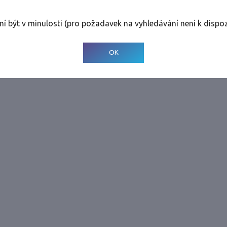
rolinky
Tolerance
:
0 dnů
mí být v minulosti (pro požadavek na vyhledávání není k dispoz
© 2001-
2026
Developed by CEE Travel Systems
OK