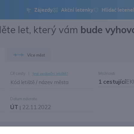
ěte let, který vám
bude vyhov
Přihlásit se
Změnit jazyk
Více měst
Změnit měnu
Cíl cesty
|
Možnosti
Jiné zpáteční letiště?
1 cestující
EK
Kód letiště / název města
Datum návratu
ÚT
22.11.2022
|