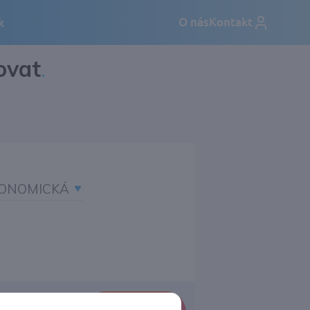
ovat
.
ONOMICKÁ