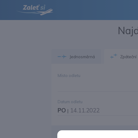
Najd
Jednosměrná
Zpáteční
Místo odletu
Datum odletu
PO
14.11.2022
|