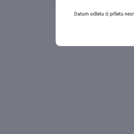
Všechny ae
Jen přímé lety
Datum odletu či příletu nes
Najděte let, který vám bude vyhovovat.